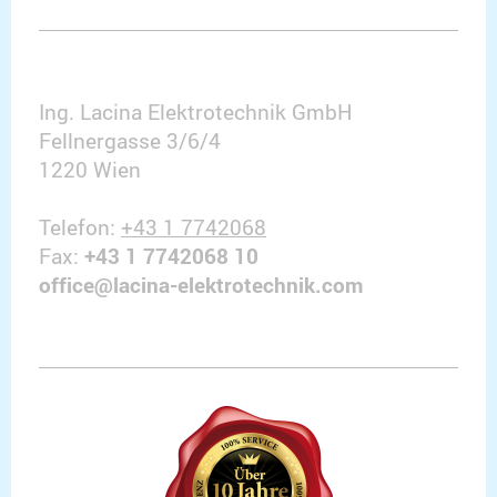
Ing. Lacina Elektrotechnik GmbH
Fellnergasse 3/6/4
1220
Wien
Telefon:
+43 1 7742068
Fax:
+43 1 7742068 10
office@lacina-elektrotechnik.com