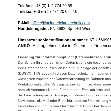
Telefon:
+43 (0) 1 / 774 20 68
Telefax:
+43 (0)
1 / 774 20 68 - 10
E-Mail:
office@lacina-elektrotechnik.com
Handelsregister:
FN 368263p - HG Wien
Umsatzsteuer-Identifikationsnummer:
ATU 66690
ANKÖ
- Auftragnehmerkataster Österreich: Firmenc
Erklärung zur Informationspflicht (Datenschutzerkläru
Der Schutz Ihrer persönlichen Daten ist uns ein besonderes
Ihre Daten daher ausschließlich auf Grundlage der gesetz
(DSGVO, TKG 2003). In diesen Datenschutzinformationen in
wichtigsten Aspekte der Datenverarbeitung im Rahmen uns
Kontaktformular: Der Vertragspartner stimmt zu, dass sein
nämlich Vorname / Name, Firmenname, Emailadresse un
der Bearbeitung seiner Anfrage, zur Zusendung des unreg
Newsletters als Mail oder Broschüre und zur Übermittlung 
Produkten von Ing. Lacina Elektrotechnik GmbH bei dem U