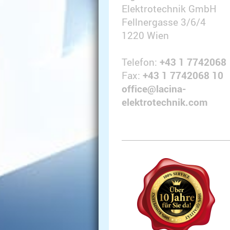
Elektrotechnik GmbH
Fellnergasse 3/6/4
1220
Wien
Telefon:
+43 1 7742068
Fax:
+43 1 7742068 10
office@lacina-
elektrotechnik.com